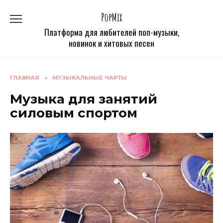
Перейти
PopMix
к
содержанию
Платформа для любителей поп-музыки,
новинок и хитовых песен
ГЛАВНАЯ
»
МУЗЫКАЛЬНЫЕ ЧАРТЫ
Музыка для занятий
силовым спортом