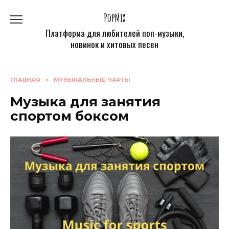
Перейти
PopMix
к
содержанию
Платформа для любителей поп-музыки,
новинок и хитовых песен
ГЛАВНАЯ
»
МУЗЫКАЛЬНЫЕ ЧАРТЫ
Музыка для занятия
спортом боксом